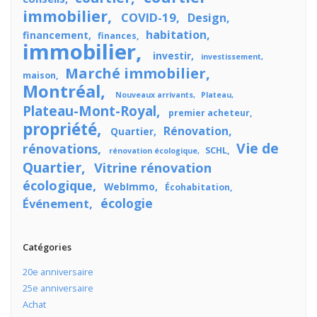
immobilier
COVID-19
Design
habitation
financement
finances
immobilier
investir
investissement
Marché immobilier
maison
Montréal
Nouveaux arrivants
Plateau
Plateau-Mont-Royal
premier acheteur
propriété
Rénovation
Quartier
Vie de
rénovations
SCHL
rénovation écologique
Quartier
Vitrine rénovation
écologique
WebImmo
Écohabitation
écologie
Événement
Catégories
20e anniversaire
25e anniversaire
Achat