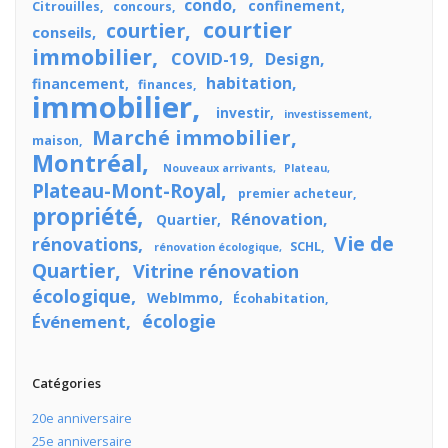
condo
confinement
Citrouilles
concours
courtier
courtier
conseils
immobilier
COVID-19
Design
habitation
financement
finances
immobilier
investir
investissement
Marché immobilier
maison
Montréal
Nouveaux arrivants
Plateau
Plateau-Mont-Royal
premier acheteur
propriété
Rénovation
Quartier
Vie de
rénovations
SCHL
rénovation écologique
Quartier
Vitrine rénovation
écologique
WebImmo
Écohabitation
écologie
Événement
Catégories
20e anniversaire
25e anniversaire