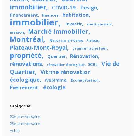
immobilier
COVID-19
Design
habitation
financement
finances
immobilier
investir
investissement
Marché immobilier
maison
Montréal
Nouveaux arrivants
Plateau
Plateau-Mont-Royal
premier acheteur
propriété
Rénovation
Quartier
Vie de
rénovations
SCHL
rénovation écologique
Quartier
Vitrine rénovation
écologique
WebImmo
Écohabitation
écologie
Événement
Catégories
20e anniversaire
25e anniversaire
Achat