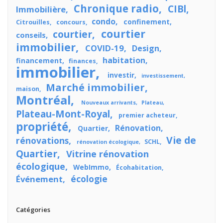
Chronique radio
CIBl
Immobilière
condo
confinement
Citrouilles
concours
courtier
courtier
conseils
immobilier
COVID-19
Design
habitation
financement
finances
immobilier
investir
investissement
Marché immobilier
maison
Montréal
Nouveaux arrivants
Plateau
Plateau-Mont-Royal
premier acheteur
propriété
Rénovation
Quartier
Vie de
rénovations
SCHL
rénovation écologique
Quartier
Vitrine rénovation
écologique
WebImmo
Écohabitation
écologie
Événement
Catégories