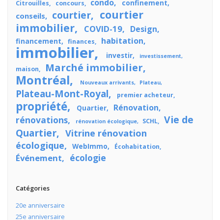
condo
confinement
Citrouilles
concours
courtier
courtier
conseils
immobilier
COVID-19
Design
habitation
financement
finances
immobilier
investir
investissement
Marché immobilier
maison
Montréal
Nouveaux arrivants
Plateau
Plateau-Mont-Royal
premier acheteur
propriété
Rénovation
Quartier
Vie de
rénovations
SCHL
rénovation écologique
Quartier
Vitrine rénovation
écologique
WebImmo
Écohabitation
écologie
Événement
Catégories
20e anniversaire
25e anniversaire