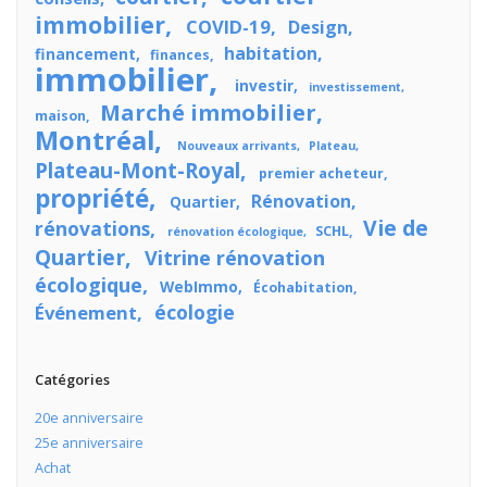
immobilier
COVID-19
Design
habitation
financement
finances
immobilier
investir
investissement
Marché immobilier
maison
Montréal
Nouveaux arrivants
Plateau
Plateau-Mont-Royal
premier acheteur
propriété
Rénovation
Quartier
Vie de
rénovations
SCHL
rénovation écologique
Quartier
Vitrine rénovation
écologique
WebImmo
Écohabitation
écologie
Événement
Catégories
20e anniversaire
25e anniversaire
Achat