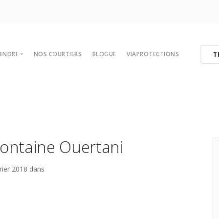
VENDRE
NOS COURTIERS
BLOGUE
VIAPROTECTIONS
T
 votre maison
tégies de vente
er
ibres
fontaine Ouertani
rier 2018 dans