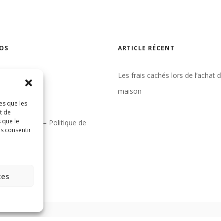
OS
ARTICLE RÉCENT
gence
Les frais cachés lors de l’achat 
un courtier
maison
es que les
indre
t de
 que le
& conditions – Politique de
as consentir
tialité
ces