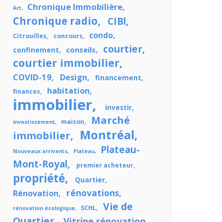
Chronique Immobilière
Art
Chronique radio
CIBl
condo
Citrouilles
concours
courtier
conseils
confinement
courtier immobilier
COVID-19
Design
financement
habitation
finances
immobilier
investir
Marché
maison
investissement
Montréal
immobilier
Plateau-
Nouveaux arrivants
Plateau
Mont-Royal
premier acheteur
propriété
Quartier
rénovations
Rénovation
Vie de
SCHL
rénovation écologique
Quartier
Vitrine rénovation