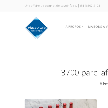
Une affaire de cœur et de savoir-faire. |
(514) 597-2121
À PROPOS
MAISONS À 
Notre agence
Trouver
Vitrine Écologique
Nos stra
Certification ÉcoCourti
Visites l
Signature Via Capitale
À louer
3700 parc la
Commercial
Prestige MLS
6 fév
Témoignages