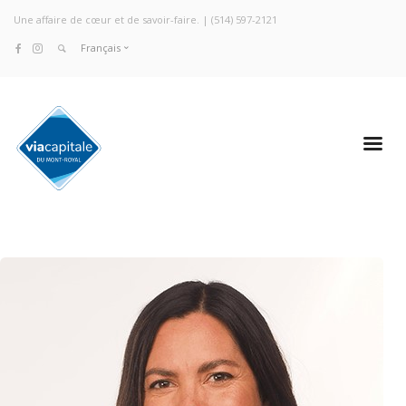
Une affaire de cœur et de savoir-faire. |
(514) 597-2121
Français