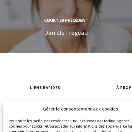
COURTIER PRÉCÉDENT
Danièle Frégeau
LIENS RAPIDES
À PROP
Trouver votre maison
Notre a
Gérer le consentement aux cookies
Visites libres
Trouver 
Pour offrir les meilleures expériences, nous utilisons des technologies tell
À louer
Nous jo
cookies pour stocker et/ou accéder aux informations des appareils. Le fai
consentir à ces technologies nous permettra de traiter des données telles