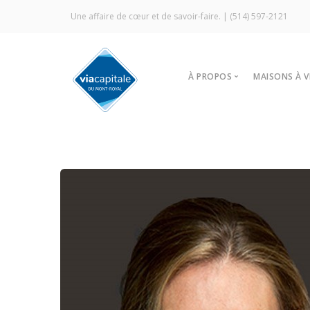
Une affaire de cœur et de savoir-faire. |
(514) 597-2121
À PROPOS
MAISONS À 
Notre agence
Trouver
Vitrine Écologique
Nos stra
Certification ÉcoCourti
Visites l
Signature Via Capitale
À louer
Commercial
Prestige MLS
Témoignages