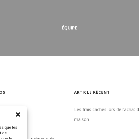
ÉQUIPE
OS
ARTICLE RÉCENT
gence
Les frais cachés lors de l’achat 
un courtier
maison
es que les
indre
t de
 que le