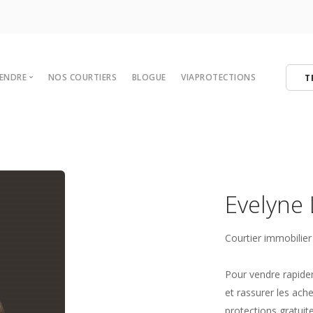
VENDRE
NOS COURTIERS
BLOGUE
VIAPROTECTIONS
T
 votre maison
tégies de vente
er
ibres
Evelyne
Courtier immobilier
Pour vendre rapideme
et rassurer les ach
protections gratuit