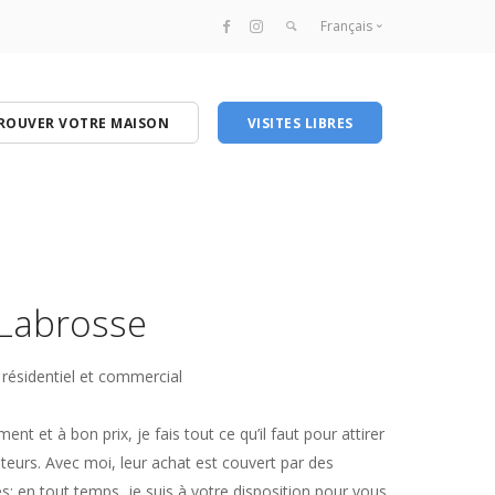
Français
Français
English
ROUVER VOTRE MAISON
VISITES LIBRES
 Labrosse
 résidentiel et commercial
nt et à bon prix, je fais tout ce qu’il faut pour attirer
eteurs. Avec moi, leur achat est couvert par des
es; en tout temps, je suis à votre disposition pour vous