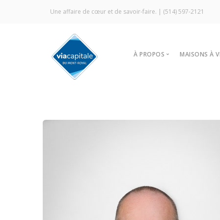
Une affaire de cœur et de savoir-faire. |
(514) 597-2121
À PROPOS
MAISONS À 
Notre agence
Trouver
Vitrine Écologique
Nos stra
Certification ÉcoCourti
Visites l
Signature Via Capitale
À louer
Commercial
Prestige MLS
Témoignages