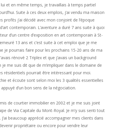
lui et en même temps, je travaillais à temps partiel
urd’hui. Suite à ces deux emplois, j’ai vendu ma maison
es profits j’ai décidé avec mon conjoint de l’époque
 d’art contemporain. L’aventure a duré 7 ans suite à quoi
cteur d’un centre d’exposition en art contemporain à St-
 demeuré 13 ans et c’est suite à cet emploi que je me
 je pourrais faire pour les prochains 15-20 ans de ma
’avais rénové 2 Triplex et que j’avais un background
 je me suis dit que de m’impliquer dans le domaine de
s résidentiels pourrait être intéressant pour moi.
thie et écoute sont selon moi les 3 qualités essentielles
ut appuyé d’un bon sens de la négociation.
mis de courtier immobilier en 2002 et je me suis joint
uipe de Via Capitale du Mont-Royal. Je m’y suis senti tout
e. J’ai beaucoup apprécié accompagner mes clients dans
devenir propriétaire ou encore pour vendre leur