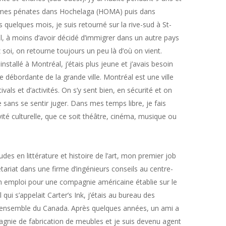
llé mes pénates dans Hochelaga (HOMA) puis dans
quelques mois, je suis retourné sur la rive-sud à St-
, à moins d’avoir décidé d’immigrer dans un autre pays
 soi, on retourne toujours un peu là d’où on vient.
nstallé à Montréal, j’étais plus jeune et j’avais besoin
ie débordante de la grande ville. Montréal est une ville
ivals et d’activités. On s’y sent bien, en sécurité et on
sans se sentir juger. Dans mes temps libre, je fais
té culturelle, que ce soit théâtre, cinéma, musique ou
des en littérature et histoire de l’art, mon premier job
étariat dans une firme d’ingénieurs conseils au centre-
is un emploi pour une compagnie américaine établie sur le
ui s’appelait Carter’s Ink, j’étais au bureau des
ensemble du Canada. Après quelques années, un ami a
nie de fabrication de meubles et je suis devenu agent