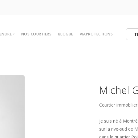
VENDRE
NOS COURTIERS
BLOGUE
VIAPROTECTIONS
T
 votre maison
tégies de vente
er
ibres
Michel 
Courtier immobilier
Je suis né à Montré
sur la rive-sud de M
dans le quartier Poi