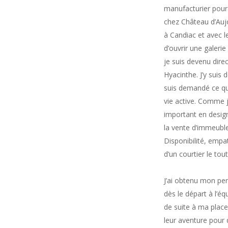
manufacturier pour 
chez Château d’Aujo
à Candiac et avec l
d’ouvrir une galerie
je suis devenu dire
Hyacinthe. J’y suis
suis demandé ce que
vie active. Comme j
important en design
la vente d’immeuble
Disponibilité, empa
d’un courtier le to
J’ai obtenu mon per
dès le départ à l’éq
de suite à ma plac
leur aventure pour 