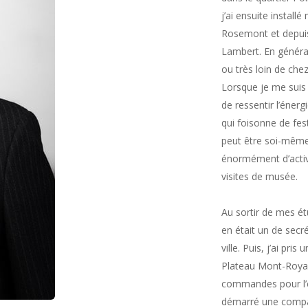
j’ai ensuite insta
Rosemont et depuis 
Lambert. En général
ou très loin de chez
Lorsque je me suis i
de ressentir l’énerg
qui foisonne de fest
peut être soi-même 
énormément d’activi
visites de musée.
Au sortir de mes étu
en était un de secr
ville. Puis, j’ai pr
Plateau Mont-Royal q
commandes pour l’
démarré une compag