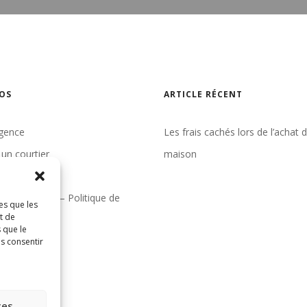
OS
ARTICLE RÉCENT
gence
Les frais cachés lors de l’achat 
un courtier
maison
indre
& conditions – Politique de
es que les
t de
tialité
 que le
as consentir
ces