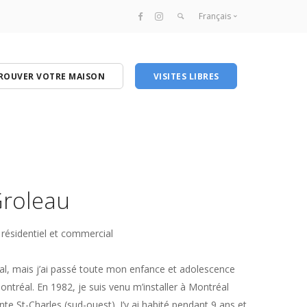
Français
Français
English
ROUVER VOTRE MAISON
VISITES LIBRES
Groleau
 résidentiel et commercial
al, mais j’ai passé toute mon enfance et adolescence
ontréal. En 1982, je suis venu m’installer à Montréal
nte St-Charles (sud-ouest). J’y ai habité pendant 9 ans et