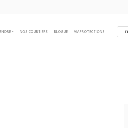
VENDRE
NOS COURTIERS
BLOGUE
VIAPROTECTIONS
T
 votre maison
tégies de vente
er
ibres