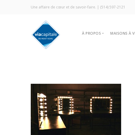
Une affaire de cœur et de savoir-faire. |
(514) 597-2121
À PROPOS
MAISONS À 
Notre agence
Trouver
Vitrine Écologique
Nos stra
Certification ÉcoCourti
Visites l
Signature Via Capitale
À louer
Commercial
Prestige MLS
Témoignages