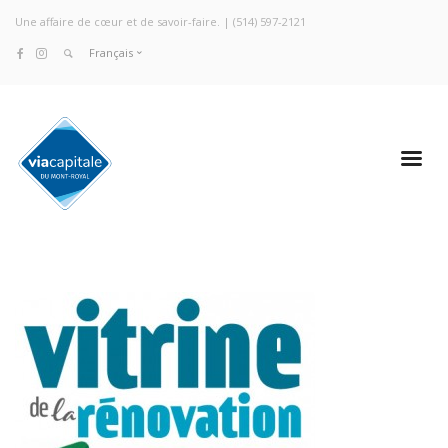
Une affaire de cœur et de savoir-faire. |
(514) 597-2121
Français