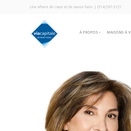
Une affaire de cœur et de savoir-faire. |
(514) 597-2121
À PROPOS
MAISONS À 
Notre agence
Trouver
Vitrine Écologique
Nos stra
Certification ÉcoCourti
Visites l
Signature Via Capitale
À louer
Commercial
Prestige MLS
Témoignages