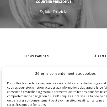
COURTIER PRÉCÉDENT
Sylvie Rovida
LIENS RAPIDES
À PROP
Trouver votre maison
Notre a
Gérer le consentement aux cookies
Visites libres
Trouver 
Pour offrir les meilleures expériences, nous utilisons des technologies tell
À louer
Nous jo
cookies pour stocker et/ou accéder aux informations des appareils. Le fai
consentir à ces technologies nous permettra de traiter des données telles
Termes 
comportement de navigation ou les ID uniques sur ce site. Le fait de ne p
confiden
ou de retirer son consentement peut avoir un effet négatif sur certaines
caractéristiques et fonctions.