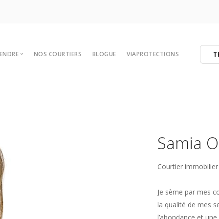
VENDRE
NOS COURTIERS
BLOGUE
VIAPROTECTIONS
T
 votre maison
tégies de vente
er
ibres
Samia O
Courtier immobilier
Je sème par mes con
la qualité de mes se
l’abondance et une