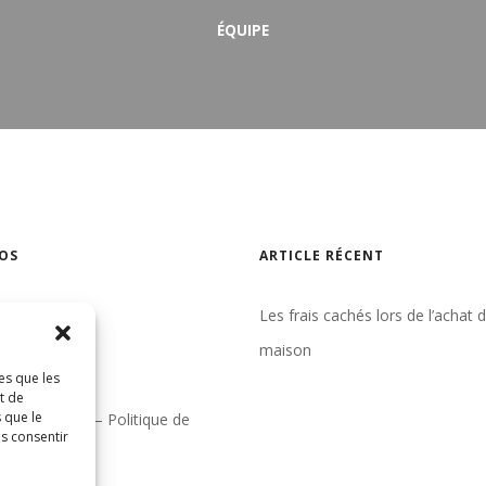
ÉQUIPE
OS
ARTICLE RÉCENT
gence
Les frais cachés lors de l’achat 
un courtier
maison
es que les
indre
t de
 que le
& conditions – Politique de
as consentir
tialité