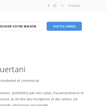
Français
Français
English
ROUVER VOTRE MAISON
VISITES LIBRES
uertani
 résidentiel et commercial
tacts. J’entretiens par mes suivis, ma persévérance et
rvices. Je récolte des inscriptions et des ventes. J’ai
 grande satisfaction personnelle…