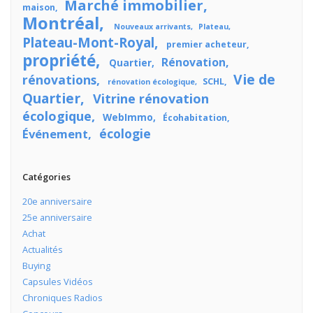
Marché immobilier
maison
Montréal
Nouveaux arrivants
Plateau
Plateau-Mont-Royal
premier acheteur
propriété
Rénovation
Quartier
Vie de
rénovations
SCHL
rénovation écologique
Quartier
Vitrine rénovation
écologique
WebImmo
Écohabitation
écologie
Événement
Catégories
20e anniversaire
25e anniversaire
Achat
Actualités
Buying
Capsules Vidéos
Chroniques Radios