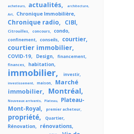
actualités
acheteurs
architecture
Chronique Immobilière
Art
Chronique radio
CIBl
condo
Citrouilles
concours
courtier
conseils
confinement
courtier immobilier
COVID-19
Design
financement
habitation
finances
immobilier
investir
Marché
maison
investissement
Montréal
immobilier
Plateau-
Nouveaux arrivants
Plateau
Mont-Royal
premier acheteur
propriété
Quartier
rénovations
Rénovation