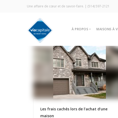
Une affaire de cœur et de savoir-faire. |
(514) 597-2121
À PROPOS
MAISONS À 
Notre agence
Trouver
Vitrine Écologique
Nos stra
Certification ÉcoCourti
Visites l
Signature Via Capitale
À louer
Commercial
Prestige MLS
Témoignages
Les frais cachés lors de l’achat d’une
maison