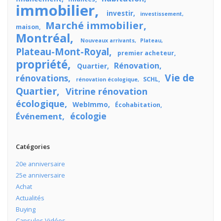
immobilier
investir
investissement
Marché immobilier
maison
Montréal
Nouveaux arrivants
Plateau
Plateau-Mont-Royal
premier acheteur
propriété
Rénovation
Quartier
Vie de
rénovations
SCHL
rénovation écologique
Quartier
Vitrine rénovation
écologique
WebImmo
Écohabitation
écologie
Événement
Catégories
20e anniversaire
25e anniversaire
Achat
Actualités
Buying
Capsules Vidéos