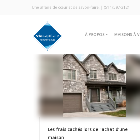
Une affaire de cœur et de savoir-faire. |
(514) 597-2121
À PROPOS
MAISONS À 
Notre agence
Trouver
Vitrine Écologique
Nos stra
Certification ÉcoCourti
Visites l
Signature Via Capitale
À louer
Commercial
Prestige MLS
Témoignages
Les frais cachés lors de l’achat d’une
maison