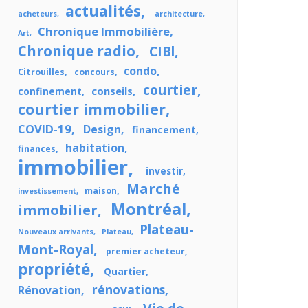
actualités
acheteurs
architecture
Chronique Immobilière
Art
Chronique radio
CIBl
condo
Citrouilles
concours
courtier
conseils
confinement
courtier immobilier
COVID-19
Design
financement
habitation
finances
immobilier
investir
Marché
maison
investissement
Montréal
immobilier
Plateau-
Nouveaux arrivants
Plateau
Mont-Royal
premier acheteur
propriété
Quartier
rénovations
Rénovation