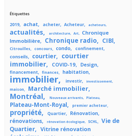
Étiquettes
achat
2019
acheter
Acheteur
acheteurs
actualités
Chronique
architecture
Art
Chronique radio
CIBl
Immobilière
condo
confinement
Citrouilles
concours
courtier
courtier
conseils
immobilier
COVID-19
Design
habitation
financement
finances
immobilier
investir
investissement
Marché immobilier
maison
Montréal
Nouveaux arrivants
Plateau
Plateau-Mont-Royal
premier acheteur
propriété
Rénovation
Quartier
Vie de
rénovations
SCHL
rénovation écologique
Quartier
Vitrine rénovation