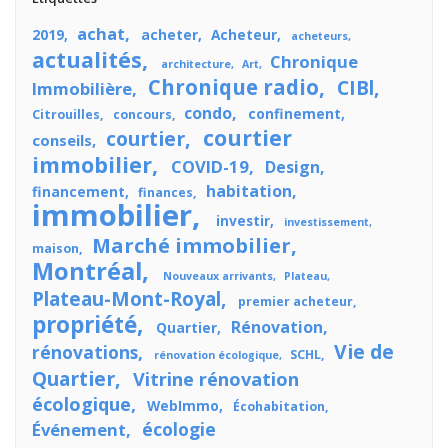
achat
2019
acheter
Acheteur
acheteurs
actualités
Chronique
architecture
Art
Chronique radio
CIBl
Immobilière
condo
confinement
Citrouilles
concours
courtier
courtier
conseils
immobilier
COVID-19
Design
habitation
financement
finances
immobilier
investir
investissement
Marché immobilier
maison
Montréal
Nouveaux arrivants
Plateau
Plateau-Mont-Royal
premier acheteur
propriété
Rénovation
Quartier
Vie de
rénovations
SCHL
rénovation écologique
Quartier
Vitrine rénovation
écologique
WebImmo
Écohabitation
écologie
Événement