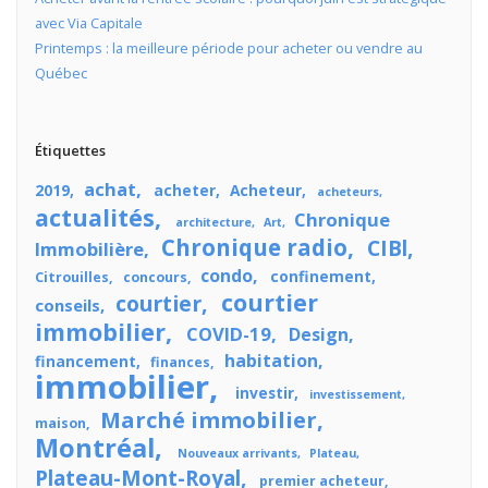
avec Via Capitale
Printemps : la meilleure période pour acheter ou vendre au
Québec
Étiquettes
achat
2019
acheter
Acheteur
acheteurs
actualités
Chronique
architecture
Art
Chronique radio
CIBl
Immobilière
condo
confinement
Citrouilles
concours
courtier
courtier
conseils
immobilier
COVID-19
Design
habitation
financement
finances
immobilier
investir
investissement
Marché immobilier
maison
Montréal
Nouveaux arrivants
Plateau
Plateau-Mont-Royal
premier acheteur