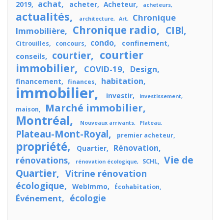
achat
2019
acheter
Acheteur
acheteurs
actualités
Chronique
architecture
Art
Chronique radio
CIBl
Immobilière
condo
confinement
Citrouilles
concours
courtier
courtier
conseils
immobilier
COVID-19
Design
habitation
financement
finances
immobilier
investir
investissement
Marché immobilier
maison
Montréal
Nouveaux arrivants
Plateau
Plateau-Mont-Royal
premier acheteur
propriété
Rénovation
Quartier
Vie de
rénovations
SCHL
rénovation écologique
Quartier
Vitrine rénovation
écologique
WebImmo
Écohabitation
écologie
Événement