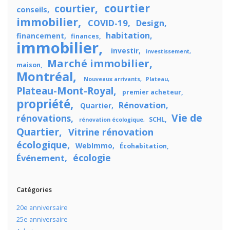
courtier
courtier
conseils
immobilier
COVID-19
Design
habitation
financement
finances
immobilier
investir
investissement
Marché immobilier
maison
Montréal
Nouveaux arrivants
Plateau
Plateau-Mont-Royal
premier acheteur
propriété
Rénovation
Quartier
Vie de
rénovations
SCHL
rénovation écologique
Quartier
Vitrine rénovation
écologique
WebImmo
Écohabitation
écologie
Événement
Catégories
20e anniversaire
25e anniversaire