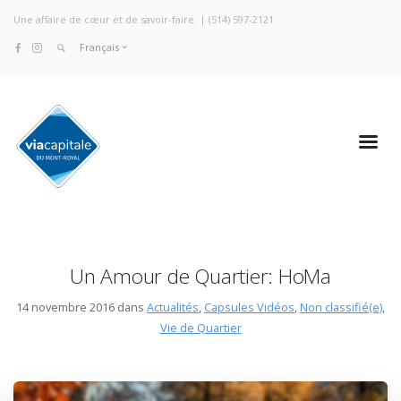
Une affaire de cœur et de savoir-faire. |
(514) 597-2121
Français
Un Amour de Quartier: HoMa
14 novembre 2016 dans
Actualités
,
Capsules Vidéos
,
Non classifié(e)
,
Vie de Quartier