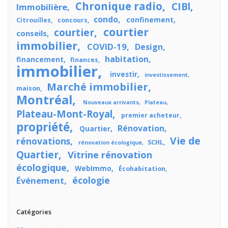
Chronique radio
CIBl
Immobilière
condo
confinement
Citrouilles
concours
courtier
courtier
conseils
immobilier
COVID-19
Design
habitation
financement
finances
immobilier
investir
investissement
Marché immobilier
maison
Montréal
Nouveaux arrivants
Plateau
Plateau-Mont-Royal
premier acheteur
propriété
Rénovation
Quartier
Vie de
rénovations
SCHL
rénovation écologique
Quartier
Vitrine rénovation
écologique
WebImmo
Écohabitation
écologie
Événement
Catégories