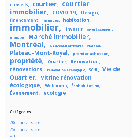
courtier
courtier
conseils
immobilier
COVID-19
Design
habitation
financement
finances
immobilier
investir
investissement
Marché immobilier
maison
Montréal
Nouveaux arrivants
Plateau
Plateau-Mont-Royal
premier acheteur
propriété
Rénovation
Quartier
Vie de
rénovations
SCHL
rénovation écologique
Quartier
Vitrine rénovation
écologique
WebImmo
Écohabitation
écologie
Événement
Catégories
20e anniversaire
25e anniversaire
Achat