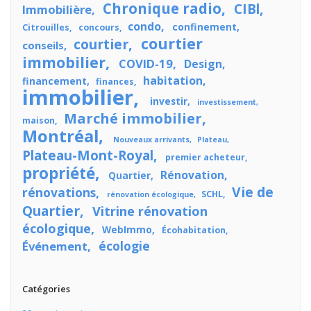
Chronique radio
CIBl
Immobilière
condo
confinement
Citrouilles
concours
courtier
courtier
conseils
immobilier
COVID-19
Design
habitation
financement
finances
immobilier
investir
investissement
Marché immobilier
maison
Montréal
Nouveaux arrivants
Plateau
Plateau-Mont-Royal
premier acheteur
propriété
Rénovation
Quartier
Vie de
rénovations
SCHL
rénovation écologique
Quartier
Vitrine rénovation
écologique
WebImmo
Écohabitation
écologie
Événement
Catégories