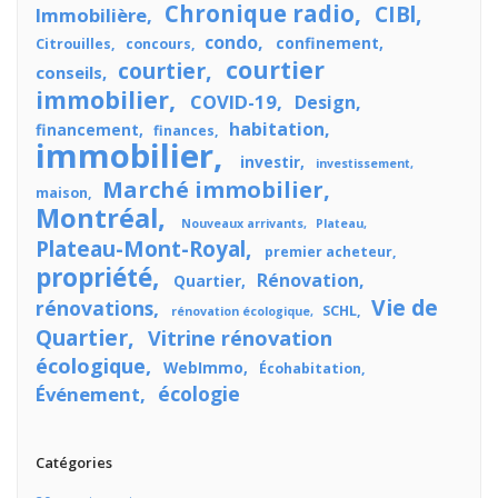
Chronique radio
CIBl
Immobilière
condo
confinement
Citrouilles
concours
courtier
courtier
conseils
immobilier
COVID-19
Design
habitation
financement
finances
immobilier
investir
investissement
Marché immobilier
maison
Montréal
Nouveaux arrivants
Plateau
Plateau-Mont-Royal
premier acheteur
propriété
Rénovation
Quartier
Vie de
rénovations
SCHL
rénovation écologique
Quartier
Vitrine rénovation
écologique
WebImmo
Écohabitation
écologie
Événement
Catégories