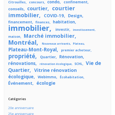
condo
confinement
Citrouilles
concours
courtier
courtier
conseils
immobilier
COVID-19
Design
habitation
financement
finances
immobilier
investir
investissement
Marché immobilier
maison
Montréal
Nouveaux arrivants
Plateau
Plateau-Mont-Royal
premier acheteur
propriété
Rénovation
Quartier
Vie de
rénovations
SCHL
rénovation écologique
Quartier
Vitrine rénovation
écologique
WebImmo
Écohabitation
écologie
Événement
Catégories
20e anniversaire
25e anniversaire