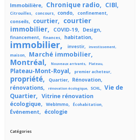
Chronique radio
CIBl
Immobilière
condo
confinement
Citrouilles
concours
courtier
courtier
conseils
immobilier
COVID-19
Design
habitation
financement
finances
immobilier
investir
investissement
Marché immobilier
maison
Montréal
Nouveaux arrivants
Plateau
Plateau-Mont-Royal
premier acheteur
propriété
Rénovation
Quartier
Vie de
rénovations
SCHL
rénovation écologique
Quartier
Vitrine rénovation
écologique
WebImmo
Écohabitation
écologie
Événement
Catégories