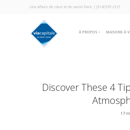
Une affaire de cœur et de savoir-faire. |
(514) 597-2121
À PROPOS
MAISONS À 
Notre agence
Trouver
Vitrine Écologique
Nos stra
Certification ÉcoCourti
Visites l
Signature Via Capitale
À louer
Discover These 4 Ti
Commercial
Prestige MLS
Atmosph
Témoignages
17 m