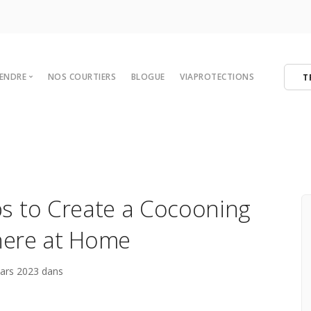
VENDRE
NOS COURTIERS
BLOGUE
VIAPROTECTIONS
T
 votre maison
tégies de vente
er
ibres
ps to Create a Cocooning
ere at Home
ars 2023 dans