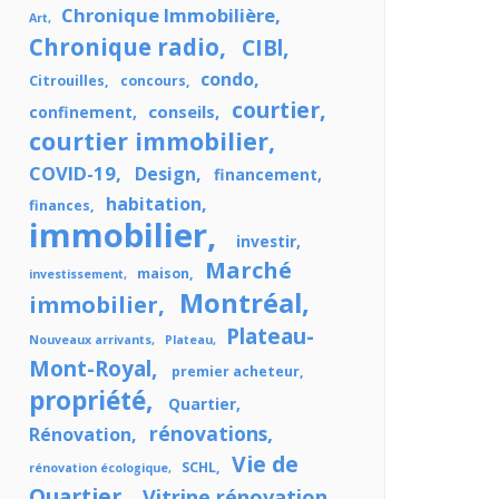
Chronique Immobilière
Art
Chronique radio
CIBl
condo
Citrouilles
concours
courtier
conseils
confinement
courtier immobilier
COVID-19
Design
financement
habitation
finances
immobilier
investir
Marché
maison
investissement
Montréal
immobilier
Plateau-
Nouveaux arrivants
Plateau
Mont-Royal
premier acheteur
propriété
Quartier
rénovations
Rénovation
Vie de
SCHL
rénovation écologique
Quartier
Vitrine rénovation