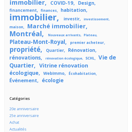
immobilier
COVID-19
Design
habitation
financement
finances
immobilier
investir
investissement
Marché immobilier
maison
Montréal
Nouveaux arrivants
Plateau
Plateau-Mont-Royal
premier acheteur
propriété
Rénovation
Quartier
Vie de
rénovations
SCHL
rénovation écologique
Quartier
Vitrine rénovation
écologique
WebImmo
Écohabitation
écologie
Événement
Catégories
20e anniversaire
25e anniversaire
Achat
Actualités