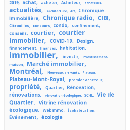
achat
2019
acheter
Acheteur
acheteurs
actualités
Chronique
architecture
Art
Chronique radio
CIBl
Immobilière
condo
confinement
Citrouilles
concours
courtier
courtier
conseils
immobilier
COVID-19
Design
habitation
financement
finances
immobilier
investir
investissement
Marché immobilier
maison
Montréal
Nouveaux arrivants
Plateau
Plateau-Mont-Royal
premier acheteur
propriété
Rénovation
Quartier
Vie de
rénovations
SCHL
rénovation écologique
Quartier
Vitrine rénovation
écologique
WebImmo
Écohabitation
écologie
Événement