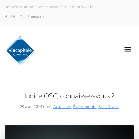
Une affaire de cœur et de savoir-faire. |
(514) 597-2121
Français
Indice QSC, connaissez-vous ?
29 avril 2014 dans
Actualités
,
Événements
,
Faits Divers