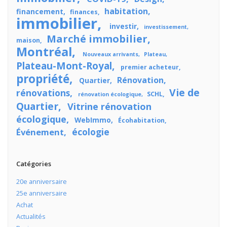
habitation
financement
finances
immobilier
investir
investissement
Marché immobilier
maison
Montréal
Nouveaux arrivants
Plateau
Plateau-Mont-Royal
premier acheteur
propriété
Rénovation
Quartier
Vie de
rénovations
SCHL
rénovation écologique
Quartier
Vitrine rénovation
écologique
WebImmo
Écohabitation
écologie
Événement
Catégories
20e anniversaire
25e anniversaire
Achat
Actualités