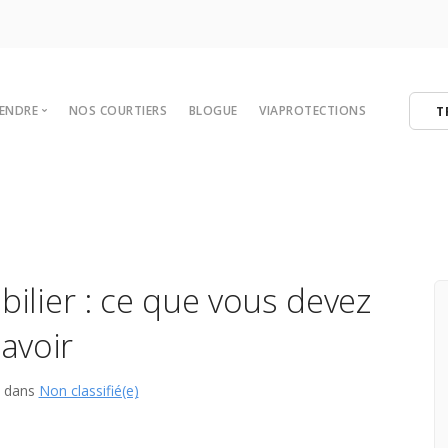
VENDRE
NOS COURTIERS
BLOGUE
VIAPROTECTIONS
T
 votre maison
tégies de vente
er
ibres
ilier : ce que vous devez
avoir
3 dans
Non classifié(e)