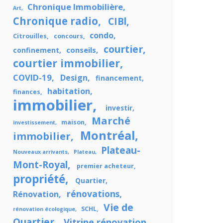
Chronique Immobilière
Art
Chronique radio
CIBl
condo
Citrouilles
concours
courtier
conseils
confinement
courtier immobilier
COVID-19
Design
financement
habitation
finances
immobilier
investir
Marché
maison
investissement
Montréal
immobilier
Plateau-
Nouveaux arrivants
Plateau
Mont-Royal
premier acheteur
propriété
Quartier
rénovations
Rénovation
Vie de
SCHL
rénovation écologique
Quartier
Vitrine rénovation