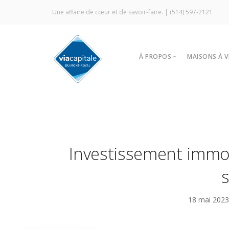
Une affaire de cœur et de savoir-faire. |
(514) 597-2121
À PROPOS
MAISONS À 
Notre agence
Trouver
Vitrine Écologique
Nos stra
Certification ÉcoCourti
Visites l
Signature Via Capitale
À louer
Investissement immob
Commercial
Prestige MLS
s
Témoignages
18 mai 202