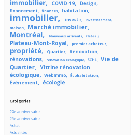
immobilier
COVID-19
Design
habitation
financement
finances
immobilier
investir
investissement
Marché immobilier
maison
Montréal
Nouveaux arrivants
Plateau
Plateau-Mont-Royal
premier acheteur
propriété
Rénovation
Quartier
Vie de
rénovations
SCHL
rénovation écologique
Quartier
Vitrine rénovation
écologique
WebImmo
Écohabitation
écologie
Événement
Catégories
20e anniversaire
25e anniversaire
Achat
Actualités