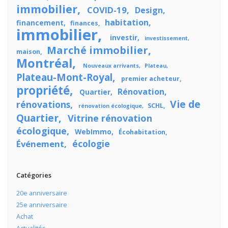
immobilier
COVID-19
Design
habitation
financement
finances
immobilier
investir
investissement
Marché immobilier
maison
Montréal
Nouveaux arrivants
Plateau
Plateau-Mont-Royal
premier acheteur
propriété
Rénovation
Quartier
Vie de
rénovations
SCHL
rénovation écologique
Quartier
Vitrine rénovation
écologique
WebImmo
Écohabitation
écologie
Événement
Catégories
20e anniversaire
25e anniversaire
Achat