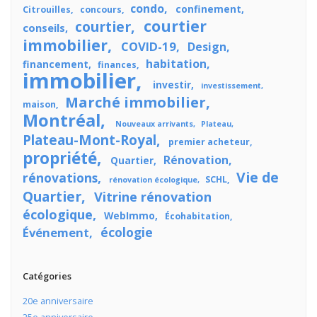
condo
confinement
Citrouilles
concours
courtier
courtier
conseils
immobilier
COVID-19
Design
habitation
financement
finances
immobilier
investir
investissement
Marché immobilier
maison
Montréal
Nouveaux arrivants
Plateau
Plateau-Mont-Royal
premier acheteur
propriété
Rénovation
Quartier
Vie de
rénovations
SCHL
rénovation écologique
Quartier
Vitrine rénovation
écologique
WebImmo
Écohabitation
écologie
Événement
Catégories
20e anniversaire