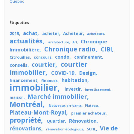
Québec
Étiquettes
achat
2019
acheter
Acheteur
acheteurs
actualités
Chronique
architecture
Art
Chronique radio
CIBl
Immobilière
condo
confinement
Citrouilles
concours
courtier
courtier
conseils
immobilier
COVID-19
Design
habitation
financement
finances
immobilier
investir
investissement
Marché immobilier
maison
Montréal
Nouveaux arrivants
Plateau
Plateau-Mont-Royal
premier acheteur
propriété
Rénovation
Quartier
Vie de
rénovations
SCHL
rénovation écologique