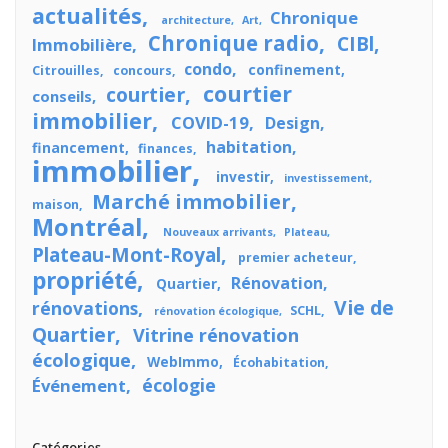
actualités
Chronique
architecture
Art
Chronique radio
CIBl
Immobilière
condo
confinement
Citrouilles
concours
courtier
courtier
conseils
immobilier
COVID-19
Design
habitation
financement
finances
immobilier
investir
investissement
Marché immobilier
maison
Montréal
Nouveaux arrivants
Plateau
Plateau-Mont-Royal
premier acheteur
propriété
Rénovation
Quartier
Vie de
rénovations
SCHL
rénovation écologique
Quartier
Vitrine rénovation
écologique
WebImmo
Écohabitation
écologie
Événement
Catégories