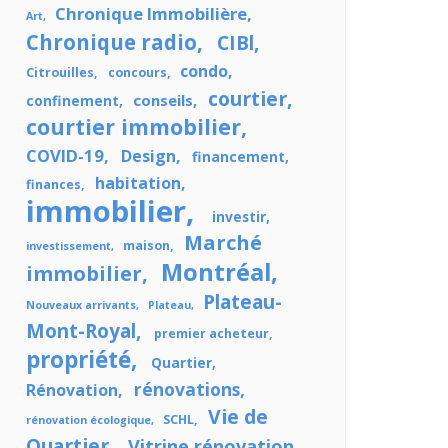
Chronique Immobilière
Art
Chronique radio
CIBl
condo
Citrouilles
concours
courtier
conseils
confinement
courtier immobilier
COVID-19
Design
financement
habitation
finances
immobilier
investir
Marché
maison
investissement
Montréal
immobilier
Plateau-
Nouveaux arrivants
Plateau
Mont-Royal
premier acheteur
propriété
Quartier
rénovations
Rénovation
Vie de
SCHL
rénovation écologique
Quartier
Vitrine rénovation