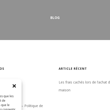
BLOG
OS
ARTICLE RÉCENT
gence
Les frais cachés lors de l’achat 
un courtier
maison
es que les
indre
t de
 que le
& conditions – Politique de
as consentir