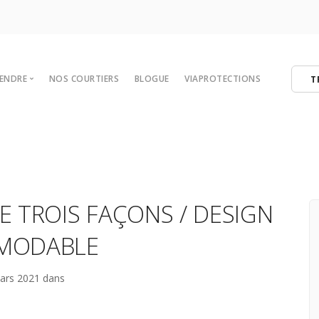
VENDRE
NOS COURTIERS
BLOGUE
VIAPROTECTIONS
T
 votre maison
tégies de vente
er
ibres
E TROIS FAÇONS / DESIGN
MODABLE
ars 2021 dans