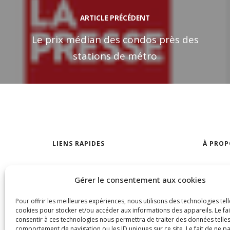
ARTICLE PRÉCÉDENT
Le prix médian des condos près des
stations de métro
LIENS RAPIDES
À PROP
Trouver votre maison
Notre a
Gérer le consentement aux cookies
Visites libres
Trouver 
Pour offrir les meilleures expériences, nous utilisons des technologies tell
À louer
Nous jo
cookies pour stocker et/ou accéder aux informations des appareils. Le fai
consentir à ces technologies nous permettra de traiter des données telles
Termes 
comportement de navigation ou les ID uniques sur ce site. Le fait de ne p