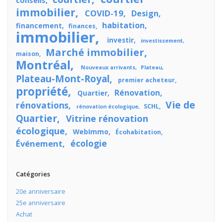
immobilier
COVID-19
Design
habitation
financement
finances
immobilier
investir
investissement
Marché immobilier
maison
Montréal
Nouveaux arrivants
Plateau
Plateau-Mont-Royal
premier acheteur
propriété
Rénovation
Quartier
Vie de
rénovations
SCHL
rénovation écologique
Quartier
Vitrine rénovation
écologique
WebImmo
Écohabitation
écologie
Événement
Catégories
20e anniversaire
25e anniversaire
Achat