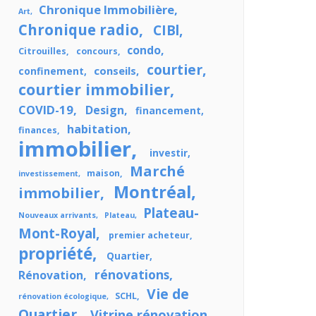
Chronique Immobilière
Art
Chronique radio
CIBl
condo
Citrouilles
concours
courtier
conseils
confinement
courtier immobilier
COVID-19
Design
financement
habitation
finances
immobilier
investir
Marché
maison
investissement
Montréal
immobilier
Plateau-
Nouveaux arrivants
Plateau
Mont-Royal
premier acheteur
propriété
Quartier
rénovations
Rénovation
Vie de
SCHL
rénovation écologique
Quartier
Vitrine rénovation