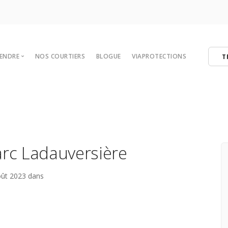
VENDRE
NOS COURTIERS
BLOGUE
VIAPROTECTIONS
T
 votre maison
tégies de vente
er
ibres
arc Ladauversière
oût 2023 dans