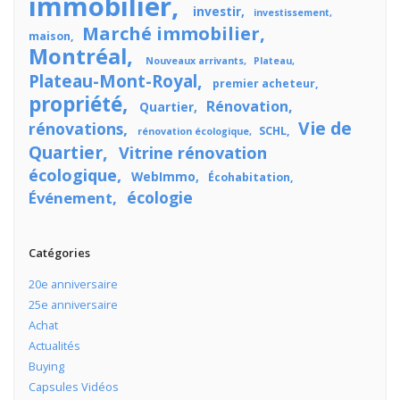
immobilier
investir
investissement
Marché immobilier
maison
Montréal
Nouveaux arrivants
Plateau
Plateau-Mont-Royal
premier acheteur
propriété
Rénovation
Quartier
Vie de
rénovations
SCHL
rénovation écologique
Quartier
Vitrine rénovation
écologique
WebImmo
Écohabitation
écologie
Événement
Catégories
20e anniversaire
25e anniversaire
Achat
Actualités
Buying
Capsules Vidéos