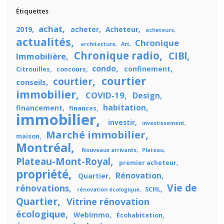
Étiquettes
achat
2019
acheter
Acheteur
acheteurs
actualités
Chronique
architecture
Art
Chronique radio
CIBl
Immobilière
condo
confinement
Citrouilles
concours
courtier
courtier
conseils
immobilier
COVID-19
Design
habitation
financement
finances
immobilier
investir
investissement
Marché immobilier
maison
Montréal
Nouveaux arrivants
Plateau
Plateau-Mont-Royal
premier acheteur
propriété
Rénovation
Quartier
Vie de
rénovations
SCHL
rénovation écologique
Quartier
Vitrine rénovation
écologique
WebImmo
Écohabitation