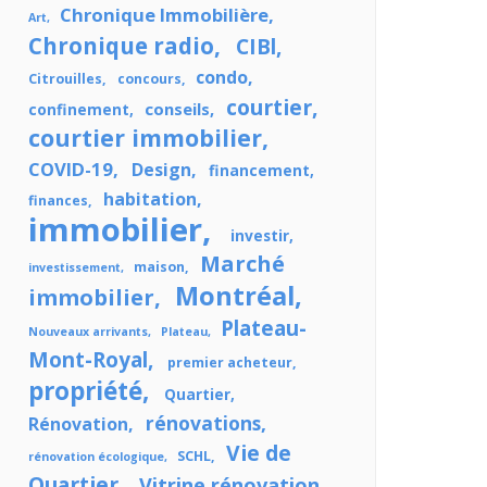
Chronique Immobilière
Art
Chronique radio
CIBl
condo
Citrouilles
concours
courtier
conseils
confinement
courtier immobilier
COVID-19
Design
financement
habitation
finances
immobilier
investir
Marché
maison
investissement
Montréal
immobilier
Plateau-
Nouveaux arrivants
Plateau
Mont-Royal
premier acheteur
propriété
Quartier
rénovations
Rénovation
Vie de
SCHL
rénovation écologique
Quartier
Vitrine rénovation