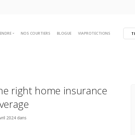
VENDRE
NOS COURTIERS
BLOGUE
VIAPROTECTIONS
T
 votre maison
tégies de vente
er
ibres
the right home insurance
verage
vril 2024 dans