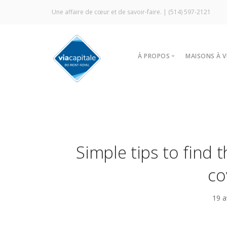
Une affaire de cœur et de savoir-faire. |
(514) 597-2121
À PROPOS
MAISONS À 
Notre agence
Trouver
Vitrine Écologique
Nos stra
Certification ÉcoCourti
Visites l
Signature Via Capitale
À louer
Simple tips to find 
Commercial
Prestige MLS
co
Témoignages
19 a