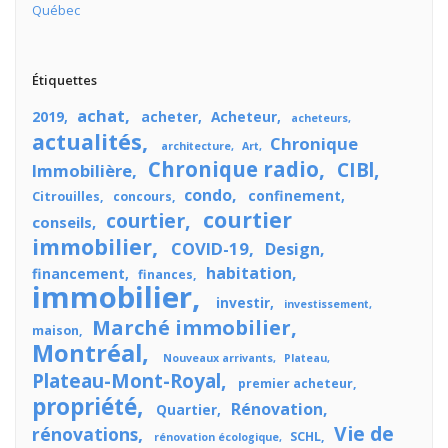
Québec
Étiquettes
achat
2019
acheter
Acheteur
acheteurs
actualités
Chronique
architecture
Art
Chronique radio
CIBl
Immobilière
condo
confinement
Citrouilles
concours
courtier
courtier
conseils
immobilier
COVID-19
Design
habitation
financement
finances
immobilier
investir
investissement
Marché immobilier
maison
Montréal
Nouveaux arrivants
Plateau
Plateau-Mont-Royal
premier acheteur
propriété
Rénovation
Quartier
Vie de
rénovations
SCHL
rénovation écologique