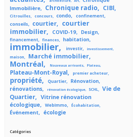
architecture
Art
Chronique radio
CIBl
Immobilière
condo
confinement
Citrouilles
concours
courtier
courtier
conseils
immobilier
COVID-19
Design
habitation
financement
finances
immobilier
investir
investissement
Marché immobilier
maison
Montréal
Nouveaux arrivants
Plateau
Plateau-Mont-Royal
premier acheteur
propriété
Rénovation
Quartier
Vie de
rénovations
SCHL
rénovation écologique
Quartier
Vitrine rénovation
écologique
WebImmo
Écohabitation
écologie
Événement
Catégories