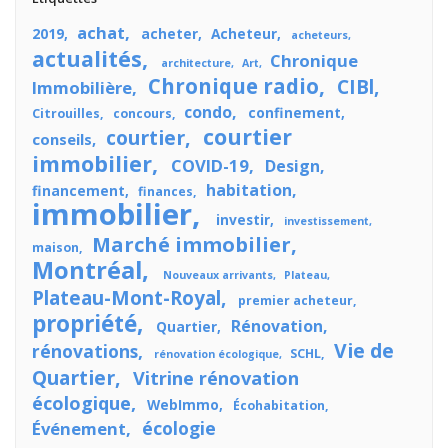
achat
2019
acheter
Acheteur
acheteurs
actualités
Chronique
architecture
Art
Chronique radio
CIBl
Immobilière
condo
confinement
Citrouilles
concours
courtier
courtier
conseils
immobilier
COVID-19
Design
habitation
financement
finances
immobilier
investir
investissement
Marché immobilier
maison
Montréal
Nouveaux arrivants
Plateau
Plateau-Mont-Royal
premier acheteur
propriété
Rénovation
Quartier
Vie de
rénovations
SCHL
rénovation écologique
Quartier
Vitrine rénovation
écologique
WebImmo
Écohabitation
écologie
Événement