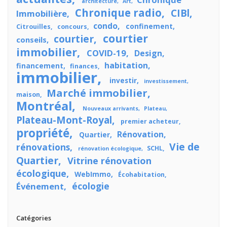
architecture
Art
Chronique radio
CIBl
Immobilière
condo
confinement
Citrouilles
concours
courtier
courtier
conseils
immobilier
COVID-19
Design
habitation
financement
finances
immobilier
investir
investissement
Marché immobilier
maison
Montréal
Nouveaux arrivants
Plateau
Plateau-Mont-Royal
premier acheteur
propriété
Rénovation
Quartier
Vie de
rénovations
SCHL
rénovation écologique
Quartier
Vitrine rénovation
écologique
WebImmo
Écohabitation
écologie
Événement
Catégories