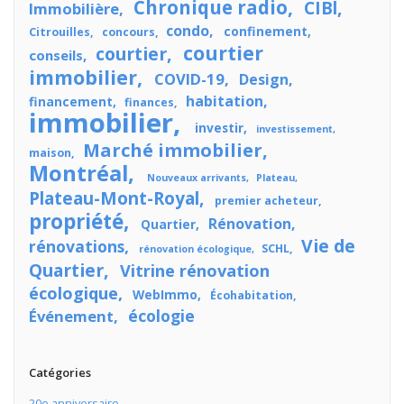
Chronique radio
CIBl
Immobilière
condo
confinement
Citrouilles
concours
courtier
courtier
conseils
immobilier
COVID-19
Design
habitation
financement
finances
immobilier
investir
investissement
Marché immobilier
maison
Montréal
Nouveaux arrivants
Plateau
Plateau-Mont-Royal
premier acheteur
propriété
Rénovation
Quartier
Vie de
rénovations
SCHL
rénovation écologique
Quartier
Vitrine rénovation
écologique
WebImmo
Écohabitation
écologie
Événement
Catégories
20e anniversaire