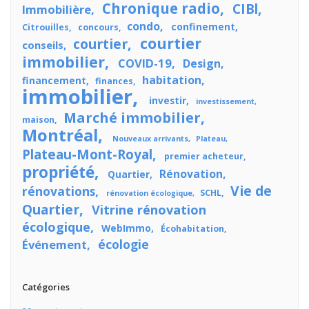
Chronique radio
CIBl
Immobilière
condo
confinement
Citrouilles
concours
courtier
courtier
conseils
immobilier
COVID-19
Design
habitation
financement
finances
immobilier
investir
investissement
Marché immobilier
maison
Montréal
Nouveaux arrivants
Plateau
Plateau-Mont-Royal
premier acheteur
propriété
Rénovation
Quartier
Vie de
rénovations
SCHL
rénovation écologique
Quartier
Vitrine rénovation
écologique
WebImmo
Écohabitation
écologie
Événement
Catégories